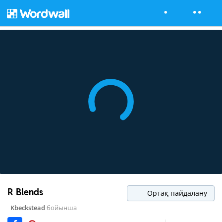
R Blends
Ортақ пайдалану
Kbeckstead
бойынша