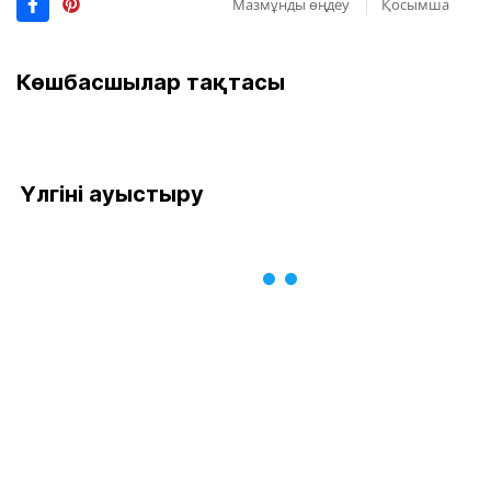
Мазмұнды өңдеу
Қосымша
Көшбасшылар тақтасы
Үлгіні ауыстыру