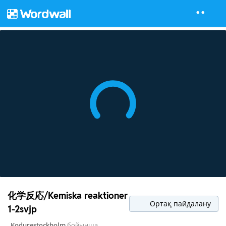
化学反応/Kemiska reaktioner
Ортақ пайдалану
1-2svjp
Kodurestockholm
бойынша