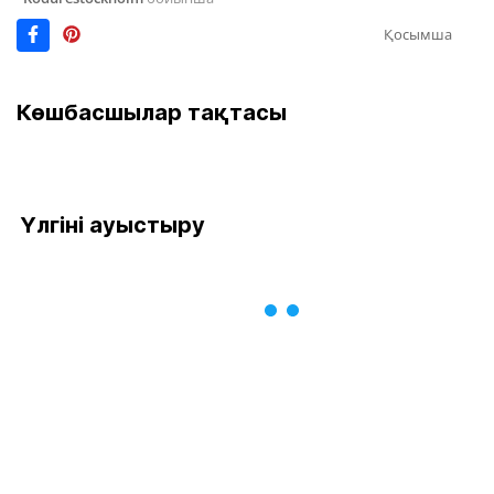
Қосымша
Көшбасшылар тақтасы
Үлгіні ауыстыру