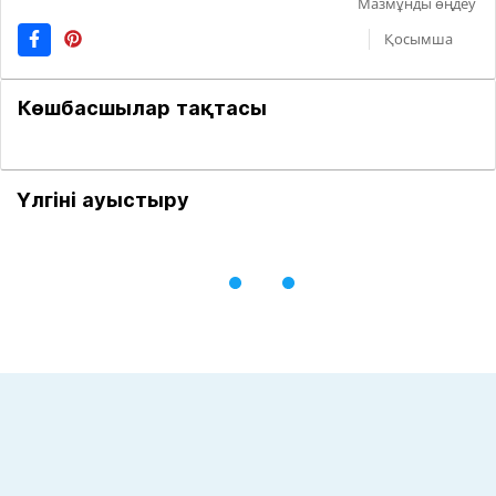
Мазмұнды өңдеу
Қосымша
Көшбасшылар тақтасы
Үлгіні ауыстыру