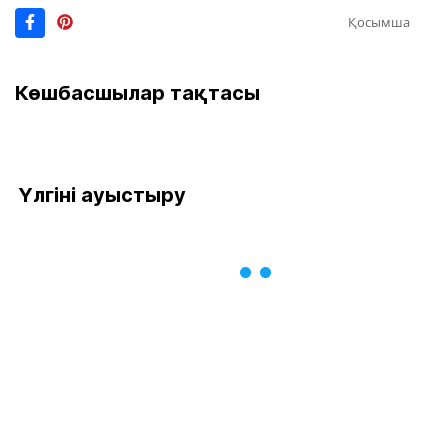
Қосымша
Көшбасшылар тақтасы
Үлгіні ауыстыру