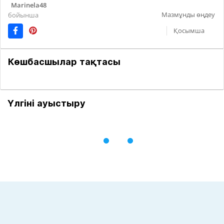
Marinela48
Мазмұнды өңдеу
бойынша
Қосымша
Көшбасшылар тақтасы
Үлгіні ауыстыру