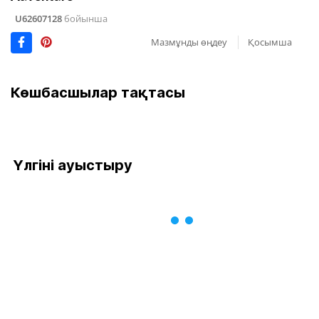
U62607128
бойынша
Мазмұнды өңдеу
Қосымша
Көшбасшылар тақтасы
Үлгіні ауыстыру