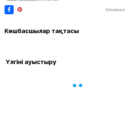
Қосымша
Көшбасшылар тақтасы
Үлгіні ауыстыру