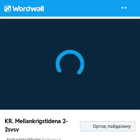
KR. Mellankrigstidena 2-
Ортақ пайдалану
2svsv
Kodurestockholm
бойынша