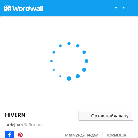
HIVERN
Ортақ пайдалану
Adejuan
бойынша
Мазмұнды өңдеу
Қосымша