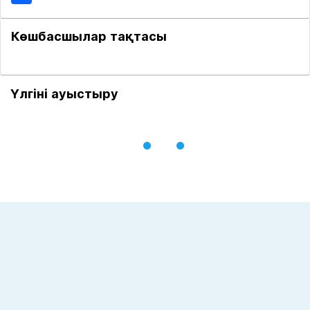
Көшбасшылар тақтасы
Үлгіні ауыстыру