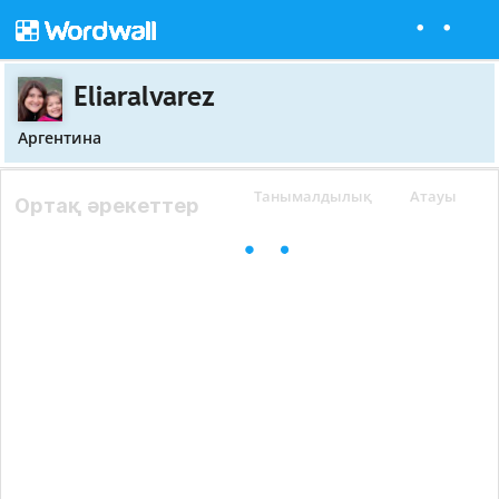
Eliaralvarez
Аргентина
Танымалдылық
Атауы
Ортақ әрекеттер