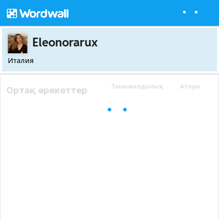
Eleonorarux
Италия
Танымалдылық
Атауы
Ортақ әрекеттер