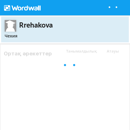
Rrehakova
Чехия
Танымалдылық
Атауы
Ортақ әрекеттер