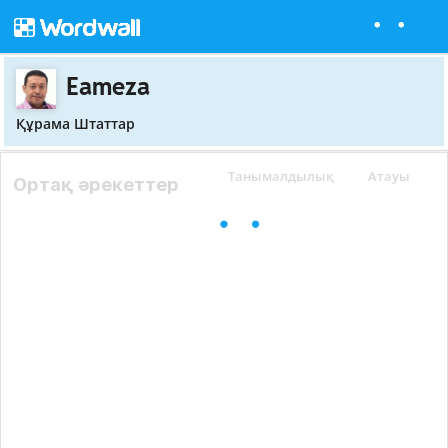
Eameza
Құрама Штаттар
Танымалдылық
Атауы
Ортақ әрекеттер