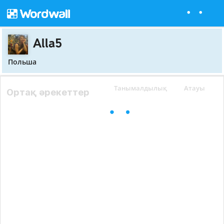
Alla5
Польша
Танымалдылық
Атауы
Ортақ әрекеттер