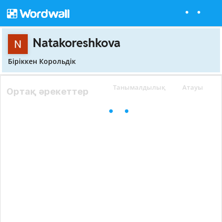
Natakoreshkova
Біріккен Корольдік
Танымалдылық
Атауы
Ортақ әрекеттер