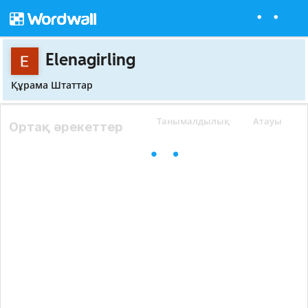
Elenagirling
Құрама Штаттар
Танымалдылық
Атауы
Ортақ әрекеттер