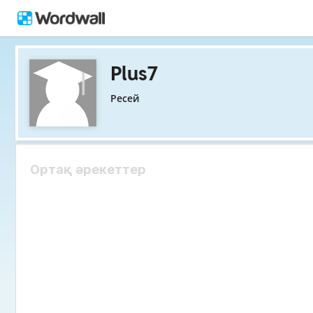
Plus7
Ресей
Ортақ әрекеттер