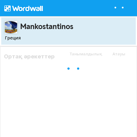
Mankostantinos
Греция
Танымалдылық
Атауы
Ортақ әрекеттер