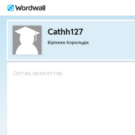
Cathh127
Біріккен Корольдік
Ортақ әрекеттер