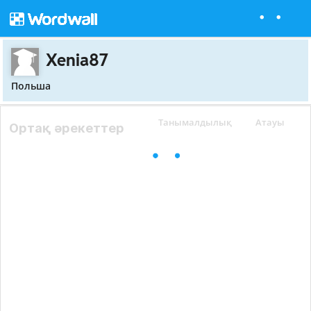
Xenia87
Польша
Танымалдылық
Атауы
Ортақ әрекеттер