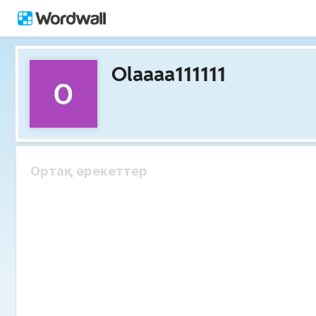
Olaaaa111111
Ортақ әрекеттер