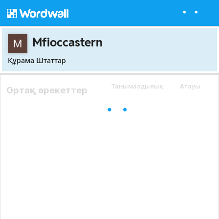
Mfioccastern
Құрама Штаттар
Танымалдылық
Атауы
Ортақ әрекеттер