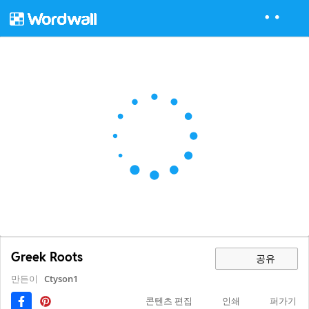
Greek Roots
공유
만든이
Ctyson1
콘텐츠 편집
인쇄
퍼가기