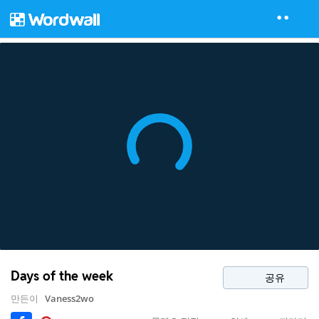
Days of the week
공유
만든이
Vaness2wo