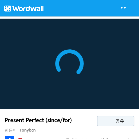
Present Perfect (since/for)
공유
만든이
Tonybcn