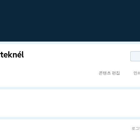
rteknél
콘텐츠 편집
인
로그