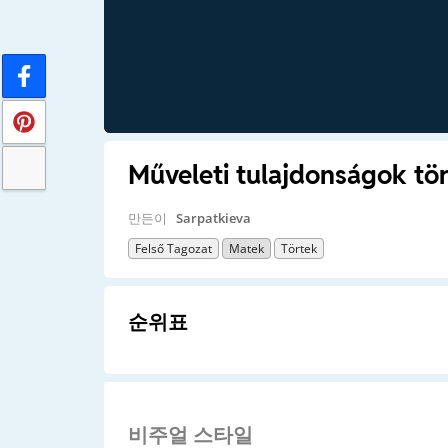
Műveleti tulajdonságok tö
만든이
Sarpatkieva
Felső Tagozat
Matek
Törtek
순위표
비주얼 스타일