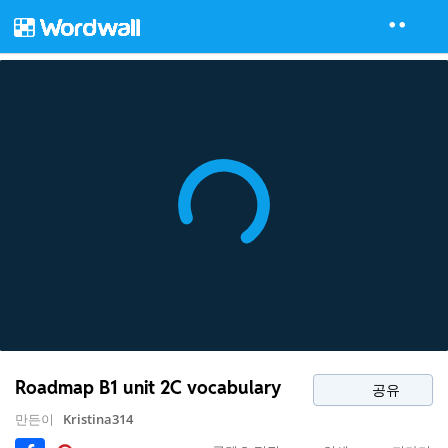
Roadmap B1 unit 2C vocabulary
공유
만든이
Kristina314