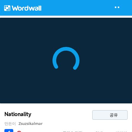
Nationality
공유
만든이
Zsuzsikalmar