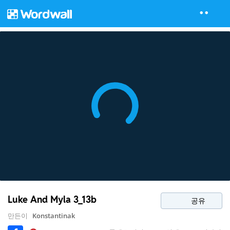
Luke And Myla 3_13b
공유
만든이
Konstantinak