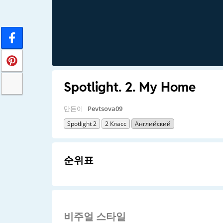
Spotlight. 2. My Home
만든이
Pevtsova09
Spotlight 2
2 Класс
Английский
순위표
비주얼 스타일