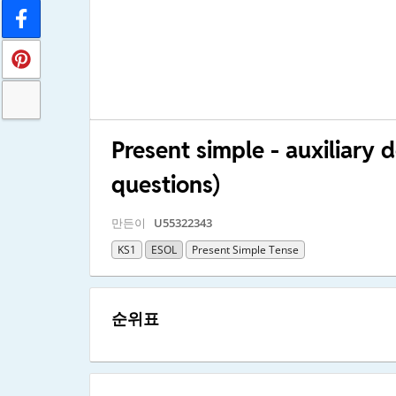
Present simple - auxiliary 
questions)
만든이
U55322343
KS1
ESOL
Present Simple Tense
순위표