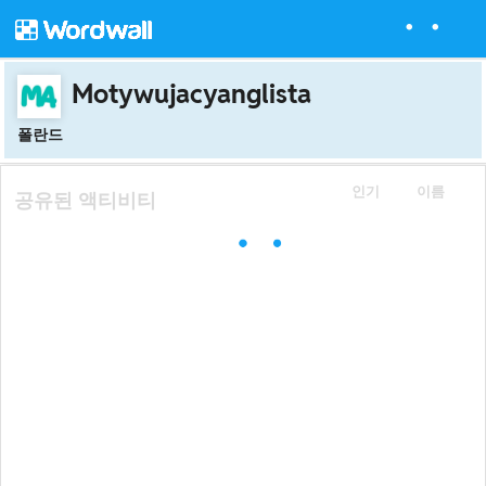
Motywujacyanglista
폴란드
인기
이름
공유된 액티비티