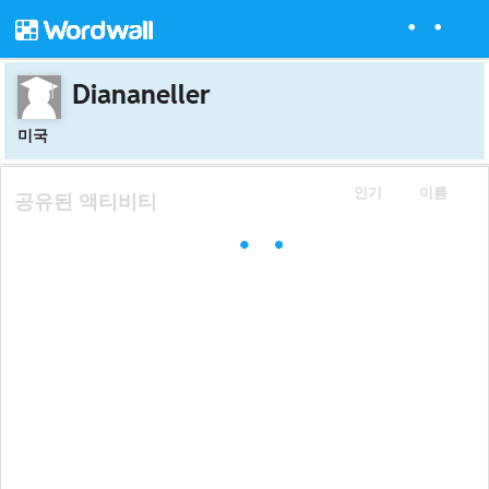
Diananeller
미국
인기
이름
공유된 액티비티