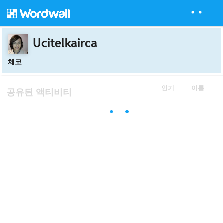
Ucitelkairca
체코
인기
이름
공유된 액티비티