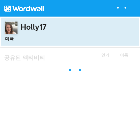
Holly17
미국
인기
이름
공유된 액티비티