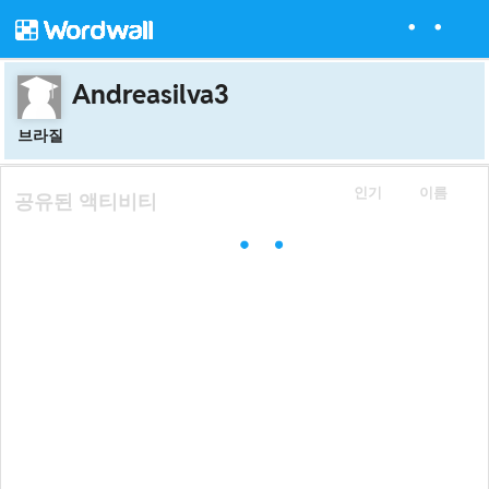
Andreasilva3
브라질
인기
이름
공유된 액티비티