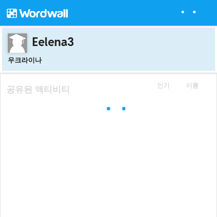
Eelena3
우크라이나
인기
이름
공유된 액티비티