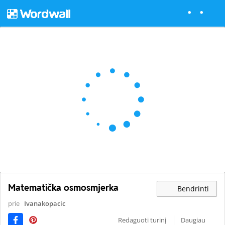
Matematička osmosmjerka
Bendrinti
prie
Ivanakopacic
Redaguoti turinį
Daugiau