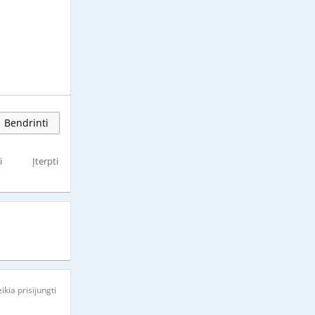
Bendrinti
i
Įterpti
ikia prisijungti