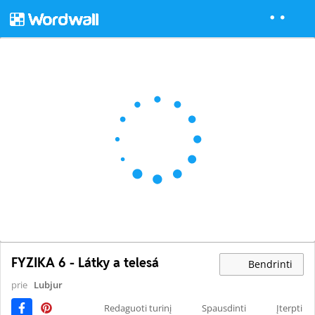
FYZIKA 6 - Látky a telesá
Bendrinti
prie
Lubjur
Redaguoti turinį
Spausdinti
Įterpti