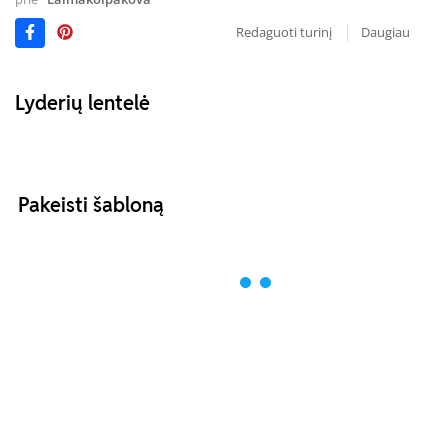
Redaguoti turinį
Daugiau
Lyderių lentelė
Pakeisti šabloną