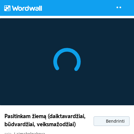
Pasitinkam žiemą (daiktavardžiai,
Bendrinti
būdvardžiai, veiksmažodžiai)
prie
Laimakolpakova