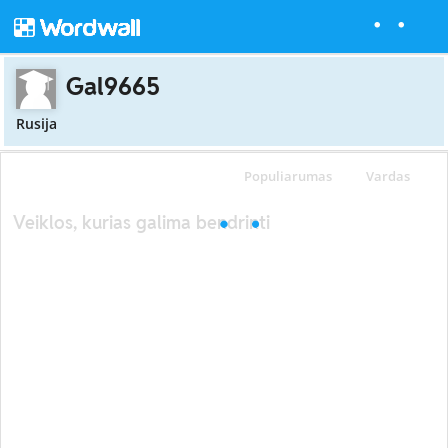
Gal9665
Rusija
Populiarumas
Vardas
Veiklos, kurias galima bendrinti