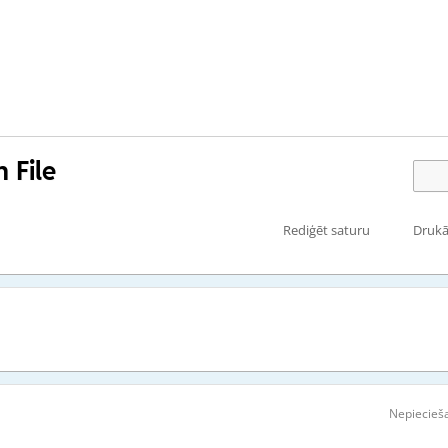
 File
Rediģēt saturu
Drukā
Nepiecieša