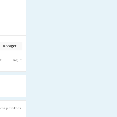
Kopīgot
t
Iegult
ms pieteikties