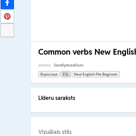
Common verbs New English
autors:
Savelyevaelizav
Взрослые
ESL
New English File Beginner
Līderu saraksts
Vizuālais stils