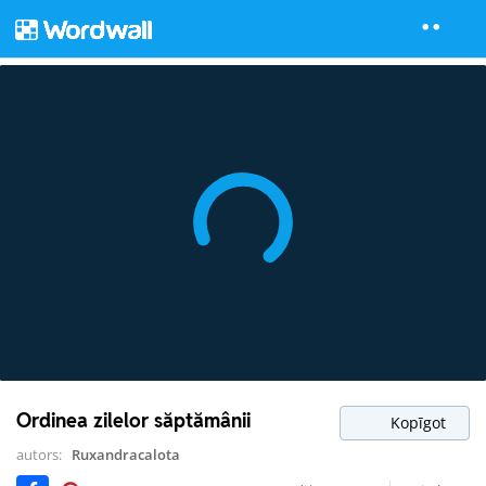
Ordinea zilelor săptămânii
Kopīgot
autors:
Ruxandracalota