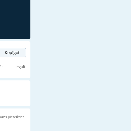
Kopīgot
āt
Iegult
ams pieteikties