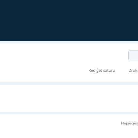
Rediģēt saturu
Druk
Nepiecieš