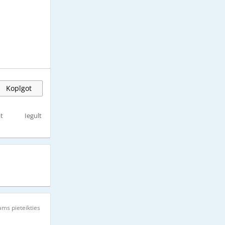
Kopīgot
t
Iegult
ms pieteikties