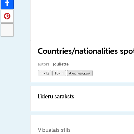
Countries/nationalities spo
autors:
Jouliette
11-12
10-11
Английский
Līderu saraksts
Vizuālais stils