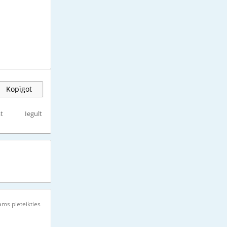
Kopīgot
t
Iegult
ms pieteikties