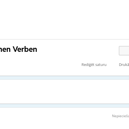
hen Verben
Rediģēt saturu
Drukā
Nepiecieša