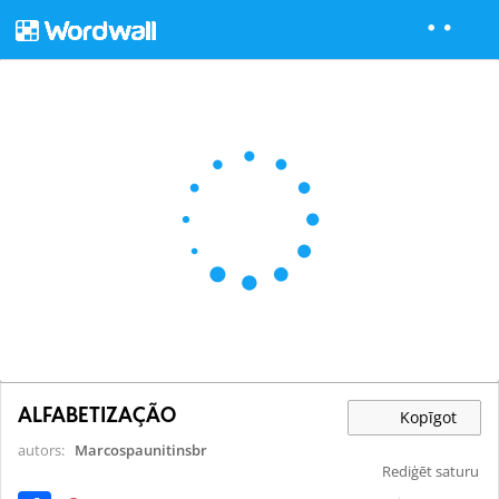
ALFABETIZAÇÃO
Kopīgot
autors:
Marcospaunitinsbr
Rediģēt saturu