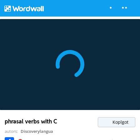
phrasal verbs with C
Kopīgot
autors:
Discoverylangua