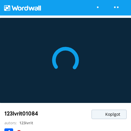
123Ivrit01084
Kopīgot
autors:
123ivrit