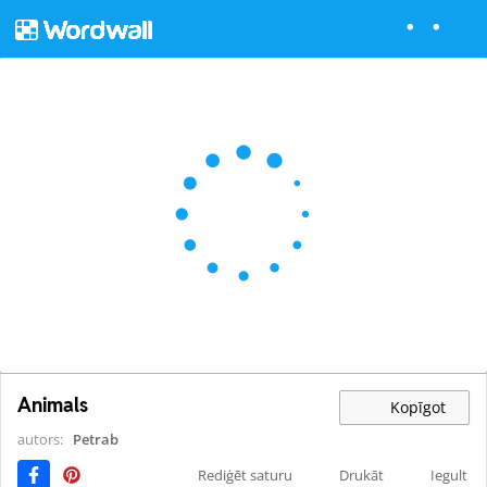
Animals
Kopīgot
autors:
Petrab
Rediģēt saturu
Drukāt
Iegult